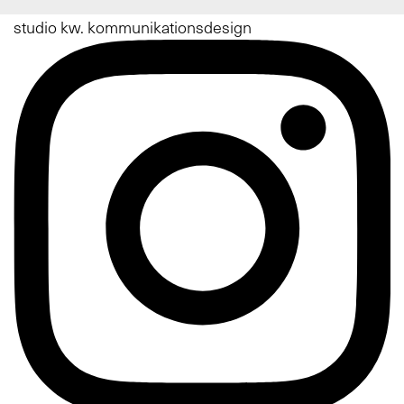
Footer
studio kw. kommunikationsdesign