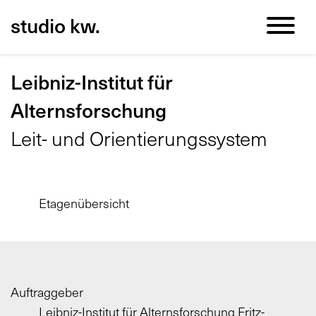
Zum
Cookie
Kopfbereich
studio kw.
Inhalt
Einstellungen
der
anpassen
Website
Leibniz-Institut für
springen
Alternsforschung
Leit- und Orientierungssystem
Etagenübersicht
Auftraggeber
Leibniz-Institut für Alternsforschung Fritz-