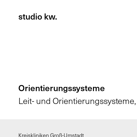
Zum
Cookie
Inhalt
Einstellungen
Kopfbereich
studio kw.
der
anpassen
Website
springen
Orientierungssysteme
Leit- und Orientierungssysteme, 
Kreiskliniken Groß-Umstadt