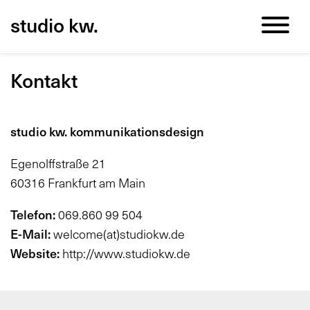
Zum
Cookie
Kopfbereich
studio kw.
Inhalt
Einstellungen
der
anpassen
Website
Kontakt
springen
studio kw. kommunikationsdesign
Egenolffstraße 21
60316 Frankfurt am Main
Telefon:
0
69.860 99 504
E-Mail:
welcome(at)studiokw.de
Website:
http://www.studiokw.de